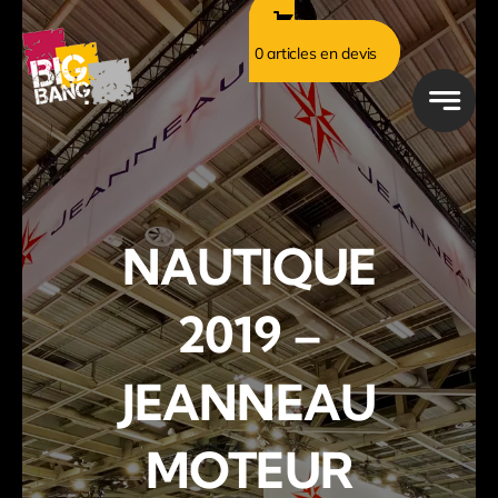
Passer
au
0 articles en devis
contenu
NAUTIQUE
2019 –
JEANNEAU
MOTEUR