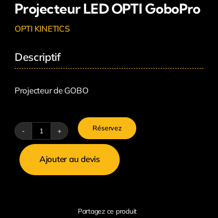
Projecteur LED OPTI GoboPro
OPTI KINETICS
Descriptif
Projecteur de GOBO
Réservez
quantité
de
Ajouter au devis
Projecteur
LED
OPTI
GoboPro
Partagez ce produit