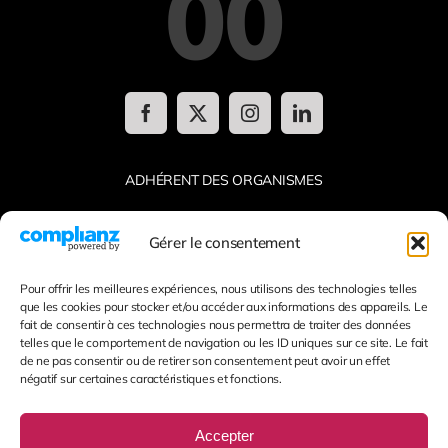
00
ADHÉRENT DES ORGANISMES
Gérer le consentement
Pour offrir les meilleures expériences, nous utilisons des technologies telles
que les cookies pour stocker et/ou accéder aux informations des appareils. Le
fait de consentir à ces technologies nous permettra de traiter des données
Mentions légales
telles que le comportement de navigation ou les ID uniques sur ce site. Le fait
de ne pas consentir ou de retirer son consentement peut avoir un effet
Conditions générales de ventes, de location & de
négatif sur certaines caractéristiques et fonctions.
prestation
Politique de confidentialité
Crédits
Accepter