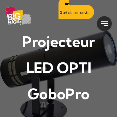
Passer
au
0 articles en devis
contenu
Projecteur
LED OPTI
GoboPro