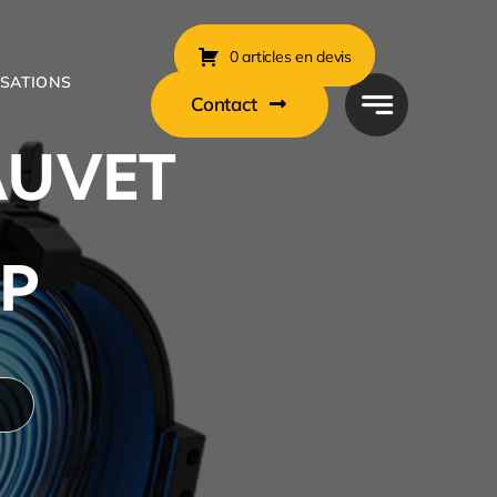
0 articles en devis
ISATIONS
Contact
HAUVET
IP