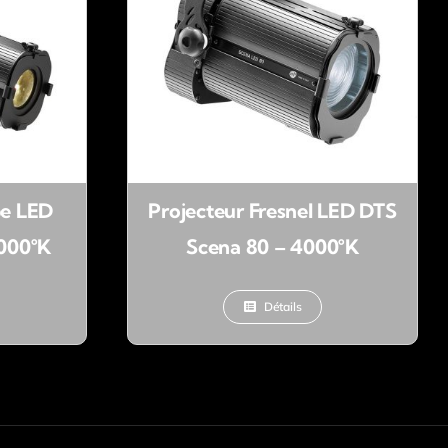
pe LED
Projecteur Fresnel LED DTS
3000°K
Scena 80 – 4000°K
Détails