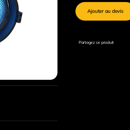
de
Ajouter au devis
Projecteur
Fresnel
CHAUVET
Ovation
Partagez ce produit
Reve
F-
3
IP