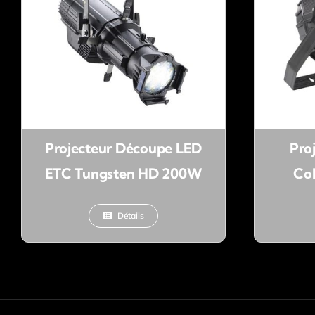
Projecteur Découpe LED
Pro
ETC Tungsten HD 200W
Co
Détails