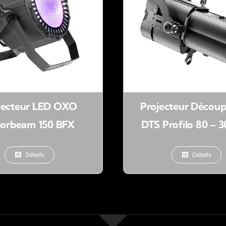
jecteur LED OXO
Projecteur Décou
lorbeam 150 BFX
DTS Profilo 80 – 
Détails
Détails