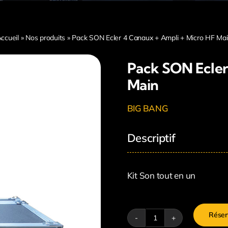
ccueil
»
Nos produits
»
Pack SON Ecler 4 Canaux + Ampli + Micro HF Ma
Pack SON Ecler
Main
BIG BANG
Descriptif
Kit Son tout en un
Réser
quantité