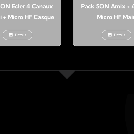
SON Ecler 4 Canaux
Pack SON Amix + A
i + Micro HF Casque
Micro HF Mai
Détails
Détails