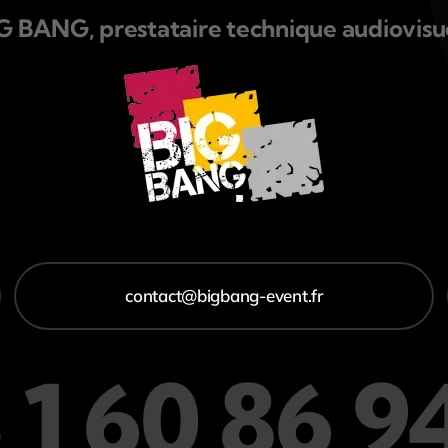
G BANG, prestataire technique audiovisue
contact@bigbang-event.fr
 1 60 86 9