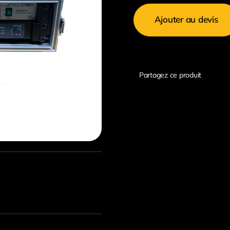
de
Ajouter au devis
Pack
SON
Ecler
4
Partagez ce produit
Canaux
+
Ampli
+
Micro
HF
Main