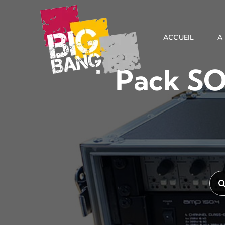
Passer
au
contenu
ACCUEIL
A
Pack SO
Rec