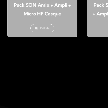
Pack SON Amix + Ampli +
Pack 
Micro HF Casque
+ Ampl
Détails