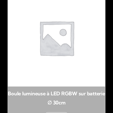
Boule lumineuse à LED RGBW sur batterie
∅ 30cm