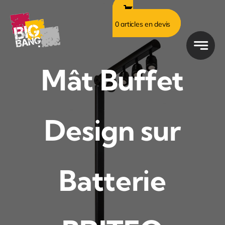
Passer
au
0 articles en devis
contenu
Mât Buffet
Design sur
Batterie