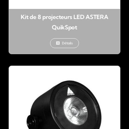
Kit de 8 projecteurs LED ASTERA
QuikSpot
Détails