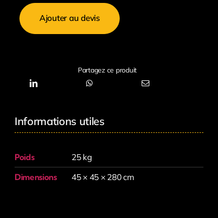
de
Ajouter au devis
Mât
Buffet
Design
sur
Partagez ce produit
Batterie
BRITEQ
Informations utiles
Poids
25 kg
Dimensions
45 × 45 × 280 cm