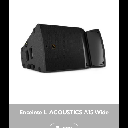
Enceinte L-ACOUSTICS A15 Wide
Détails