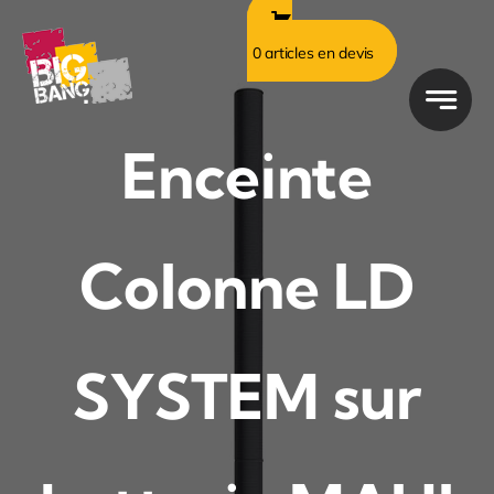
Passer
au
0 articles en devis
contenu
Enceinte
Colonne LD
SYSTEM sur