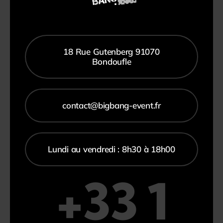
Player
Accessoire
Borne et Table Tactile
Micro HF
18 Rue Gutenberg 91070
Bondoufle
Périphériques et Traitement
contact@bigbang-event.fr
Communication
Micro Filaire
Lundi au vendredi : 8h30 à 18h00
+33 1
Univers DJ