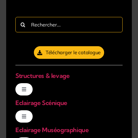
Rechercher:
Télécharger le catalogue
Structures & levage
Navigation
à
Eclairage Scénique
bascule
Pieds de Levage
Navigation
à
Pendrillons
Eclairage Muséographique
bascule
Projecteur LED