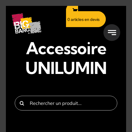
Passer
au
0 articles en devis
contenu
Accessoire
UNILUMIN
Rechercher: